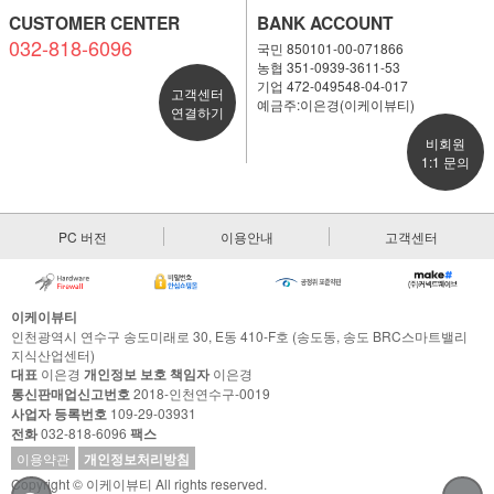
CUSTOMER CENTER
BANK ACCOUNT
032-818-6096
국민 850101-00-071866
농협 351-0939-3611-53
기업 472-049548-04-017
고객센터
예금주:이은경(이케이뷰티)
연결하기
비회원
1:1 문의
PC 버전
이용안내
고객센터
이케이뷰티
인천광역시 연수구 송도미래로 30, E동 410-F호 (송도동, 송도 BRC스마트밸리
지식산업센터)
대표
이은경
개인정보 보호 책임자
이은경
통신판매업신고번호
2018-인천연수구-0019
사업자 등록번호
109-29-03931
전화
032-818-6096
팩스
이용약관
개인정보처리방침
Copyright © 이케이뷰티 All rights reserved.