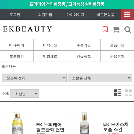
로그인
회원가입
마이페이지
최근본상품
바디/헤어
미백라인
주름라인
보습라인
홍조라인
맞춤세트
선물세트
사용후기
모든제품
정렬
EK 모이스처
EK 두피케어
보습 스킨
탈모완화 천연