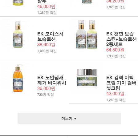
샴푸
34,200원
46,000원
1,020원 적립
1,380원 적립
EK 모이스처
EK 천연 보습
보습로션
스킨+보습로션
2종세트
36,600원
64,500원
1,090원 적립
1,930원 적립
EK 노인냄새
EK 강력 미백
제거 바디워시
크림 기미 검버
섯크림
36,000원
42,000원
720원 적립
1,260원 적립
더보기 ▼