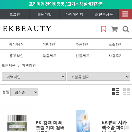
로그인
회원가입
마이페이지
최근본상품
바디/헤어
미백라인
주름라인
보습라인
홍조라인
맞춤세트
선물세트
사용후기
모든제품
미백라인
정렬
EK뷰티 시카
EK 강력 미백
엑소좀 화이트
크림 기미 검버