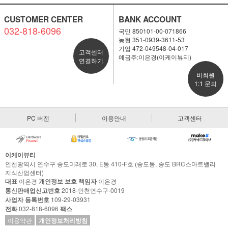
CUSTOMER CENTER
BANK ACCOUNT
032-818-6096
국민 850101-00-071866
농협 351-0939-3611-53
기업 472-049548-04-017
고객센터
예금주:이은경(이케이뷰티)
연결하기
비회원
1:1 문의
PC 버전
이용안내
고객센터
이케이뷰티
인천광역시 연수구 송도미래로 30, E동 410-F호 (송도동, 송도 BRC스마트밸리
지식산업센터)
대표
이은경
개인정보 보호 책임자
이은경
통신판매업신고번호
2018-인천연수구-0019
사업자 등록번호
109-29-03931
전화
032-818-6096
팩스
이용약관
개인정보처리방침