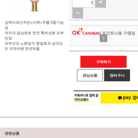
강력자외선차단+미백+주름 3중기능
성
저자극 임상완료 천연 특허성분 피부
포인트사용 가맹점
진정
?
피부건조 노화방지 항염효과 남여모
두 무파라벤 천연제품
구매하기
관심상품
장바구니
관련상품