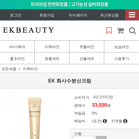
로그인
회원가입
마이페이지
최근본상품
바디/헤어
미백라인
주름라인
보습라인
홍조라인
맞춤세트
선물세트
사용후기
모든제품
미백라인
EK 화사수분선크림
42,000원
소비자가
33,500
판매가
원
적립금
3%
배송비
(조건)
지역별
수량