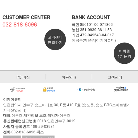
CUSTOMER CENTER
BANK ACCOUNT
032-818-6096
국민 850101-00-071866
농협 351-0939-3611-53
기업 472-049548-04-017
고객센터
예금주:이은경(이케이뷰티)
연결하기
비회원
1:1 문의
PC 버전
이용안내
고객센터
이케이뷰티
인천광역시 연수구 송도미래로 30, E동 410-F호 (송도동, 송도 BRC스마트밸리
지식산업센터)
대표
이은경
개인정보 보호 책임자
이은경
통신판매업신고번호
2018-인천연수구-0019
사업자 등록번호
109-29-03931
전화
032-818-6096
팩스