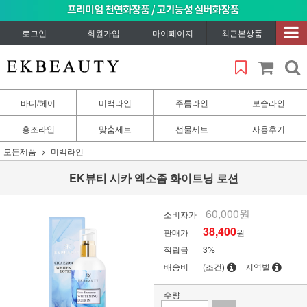
로그인
회원가입
마이페이지
최근본상품
바디/헤어
미백라인
주름라인
보습라인
홍조라인
맞춤세트
선물세트
사용후기
모든제품
미백라인
EK뷰티 시카 엑소좀 화이트닝 로션
60,000원
소비자가
38,400
판매가
원
적립금
3%
배송비
(조건)
지역별
수량