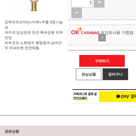
강력자외선차단+미백+주름 3중기능
성
저자극 임상완료 천연 특허성분 피부
포인트사용 가맹점
진정
?
피부건조 노화방지 항염효과 남여모
두 무파라벤 천연제품
구매하기
관심상품
장바구니
관련상품