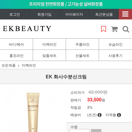
로그인
회원가입
마이페이지
최근본상품
바디/헤어
미백라인
주름라인
보습라인
홍조라인
맞춤세트
선물세트
사용후기
모든제품
미백라인
EK 화사수분선크림
42,000원
소비자가
33,500
판매가
원
적립금
3%
배송비
(조건)
지역별
수량