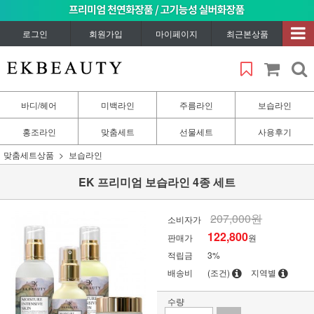
로그인
회원가입
마이페이지
최근본상품
바디/헤어
미백라인
주름라인
보습라인
홍조라인
맞춤세트
선물세트
사용후기
맞춤세트상품
보습라인
EK 프리미엄 보습라인 4종 세트
207,000원
소비자가
122,800
판매가
원
적립금
3%
배송비
(조건)
지역별
수량